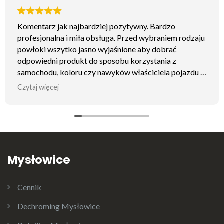
Komentarz jak najbardziej pozytywny. Bardzo
profesjonalna i miła obsługa. Przed wybraniem rodzaju
powłoki wszytko jasno wyjaśnione aby dobrać
odpowiedni produkt do sposobu korzystania z
samochodu, koloru czy nawyków właściciela pojazdu ;)
Odbiór samochodu również na najwyższym poziomie.
Czytaj więcej
Prezentacja samochodu oraz praktyczne rady jak
zadbać o dobrą kondycję lakieru oraz jak myć czy
jakich środków używać. Samochód otrzymał powłokę
ceramiczną i wygląda lepiej jak wyjeżdżał z salonu. Z
czystym sumieniem mogę polecić wizytę w tym studio.
Mysłowice
Cennik
Dechroming Mysłowice